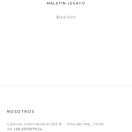
RAVELLO
MALETÍN LEGATO
BOLSO 
$145.000
NOSOTROS
Camino Internacional 525 B, , Viña del Mar, Chile
Tel
+56 957597924