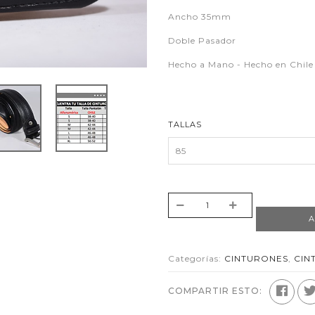
Ancho 35mm
Doble Pasador
Hecho a Mano - Hecho en Chile
TALLAS
Categorías:
CINTURONES
,
CIN
COMPARTIR ESTO: