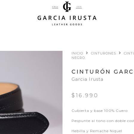
INICIO
CINTURONES
CINT
NEGRO
CINTURÓN GARC
Garcia Irusta
$16.990
Cubierta y base 100% Cuero
Pespunte al tono con doble cos
Hebilla y Remache Niquel