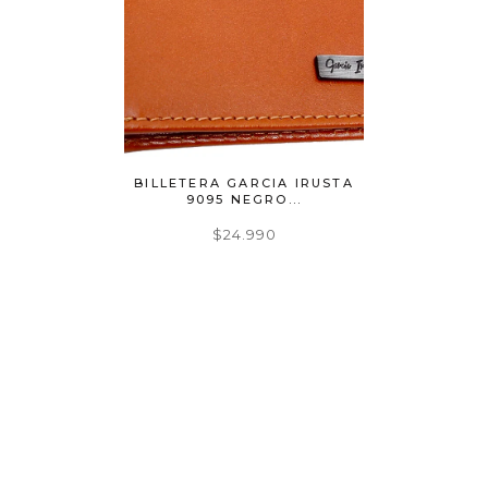
A IRUSTA
BILLETERA GARCIA IRUSTA
BILLE
...
9095 NEGRO...
MI
$24.990